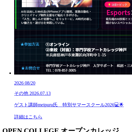
2026
08/20
その他
2026.07.13
ゲスト講師meipuru氏 特別サマースクール2026💻🌟
詳細はこちら
OPEN COLLEGE
オープンカレッジ