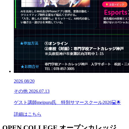
2026
08/20
その他
2026.07.13
ゲスト講師meipuru氏 特別サマースクール2026💻🌟
詳細はこちら
OPEN COLLEGE
オープンカレッジ