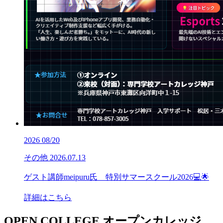
2026
08/20
その他
2026.07.13
ゲスト講師meipuru氏 特別サマースクール2026💻🌟
詳細はこちら
OPEN COLLEGE
オープンカレッジ