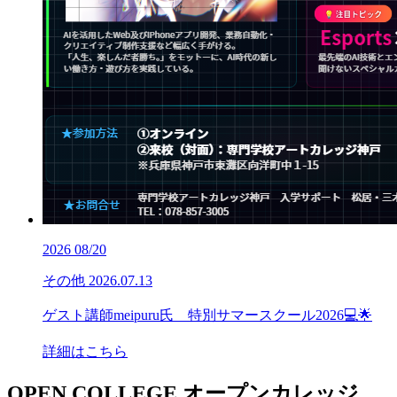
2026
08/20
その他
2026.07.13
ゲスト講師meipuru氏 特別サマースクール2026💻🌟
詳細はこちら
OPEN COLLEGE
オープンカレッジ