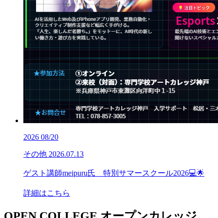
2026
08/20
その他
2026.07.13
ゲスト講師meipuru氏 特別サマースクール2026💻🌟
詳細はこちら
OPEN COLLEGE
オープンカレッジ