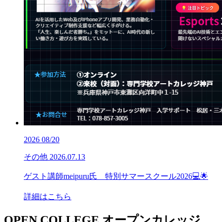
2026
08/20
その他
2026.07.13
ゲスト講師meipuru氏 特別サマースクール2026💻🌟
詳細はこちら
OPEN COLLEGE
オープンカレッジ