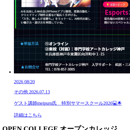
2026
08/20
その他
2026.07.13
ゲスト講師meipuru氏 特別サマースクール2026💻🌟
詳細はこちら
OPEN COLLEGE
オープンカレッジ