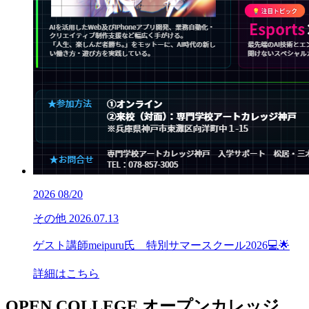
2026
08/20
その他
2026.07.13
ゲスト講師meipuru氏 特別サマースクール2026💻🌟
詳細はこちら
OPEN COLLEGE
オープンカレッジ