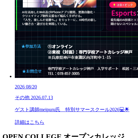
2026
08/20
その他
2026.07.13
ゲスト講師meipuru氏 特別サマースクール2026💻🌟
詳細はこちら
OPEN COLLEGE
オープンカレッジ