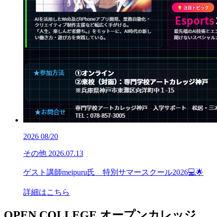
2026
08/20
その他
2026.07.13
ゲスト講師meipuru氏 特別サマースクール2026💻🌟
詳細はこちら
OPEN COLLEGE
オープンカレッジ