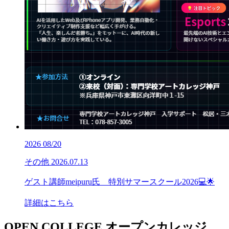
2026
08/20
その他
2026.07.13
ゲスト講師meipuru氏 特別サマースクール2026💻🌟
詳細はこちら
OPEN COLLEGE
オープンカレッジ