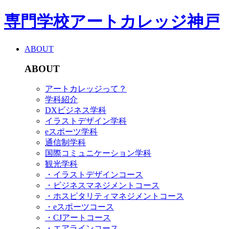
専門学校アートカレッジ神戸
ABOUT
ABOUT
アートカレッジって？
学科紹介
DXビジネス学科
イラストデザイン学科
eスポーツ学科
通信制学科
国際コミュニケーション学科
観光学科
・イラストデザインコース
・ビジネスマネジメントコース
・ホスピタリティマネジメントコース
・eスポーツコース
・CJアートコース
・エアラインコース