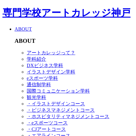
専門学校アートカレッジ神戸
ABOUT
ABOUT
アートカレッジって？
学科紹介
DXビジネス学科
イラストデザイン学科
eスポーツ学科
通信制学科
国際コミュニケーション学科
観光学科
・イラストデザインコース
・ビジネスマネジメントコース
・ホスピタリティマネジメントコース
・eスポーツコース
・CJアートコース
・エアラインコース