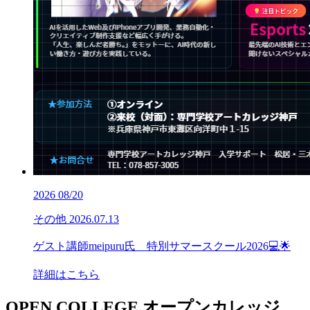
2026
08/20
その他
2026.07.13
ゲスト講師meipuru氏 特別サマースクール2026💻🌟
詳細はこちら
OPEN COLLEGE
オープンカレッジ