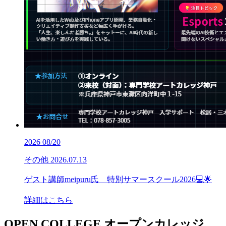
2026
08/20
その他
2026.07.13
ゲスト講師meipuru氏 特別サマースクール2026💻🌟
詳細はこちら
OPEN COLLEGE
オープンカレッジ