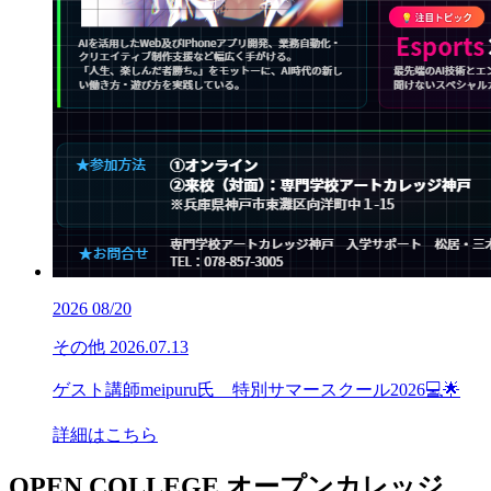
2026
08/20
その他
2026.07.13
ゲスト講師meipuru氏 特別サマースクール2026💻🌟
詳細はこちら
OPEN COLLEGE
オープンカレッジ