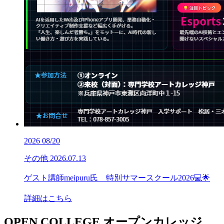
2026
08/20
その他
2026.07.13
ゲスト講師meipuru氏 特別サマースクール2026💻🌟
詳細はこちら
OPEN COLLEGE
オープンカレッジ