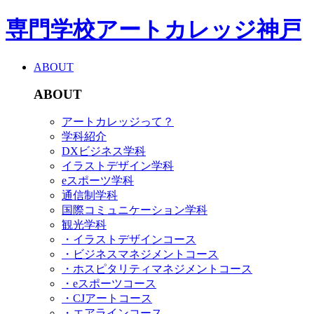
専門学校アートカレッジ神戸
ABOUT
ABOUT
アートカレッジって？
学科紹介
DXビジネス学科
イラストデザイン学科
eスポーツ学科
通信制学科
国際コミュニケーション学科
観光学科
・イラストデザインコース
・ビジネスマネジメントコース
・ホスピタリティマネジメントコース
・eスポーツコース
・CJアートコース
・エアラインコース