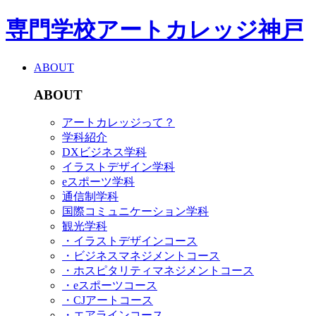
専門学校アートカレッジ神戸
ABOUT
ABOUT
アートカレッジって？
学科紹介
DXビジネス学科
イラストデザイン学科
eスポーツ学科
通信制学科
国際コミュニケーション学科
観光学科
・イラストデザインコース
・ビジネスマネジメントコース
・ホスピタリティマネジメントコース
・eスポーツコース
・CJアートコース
・エアラインコース