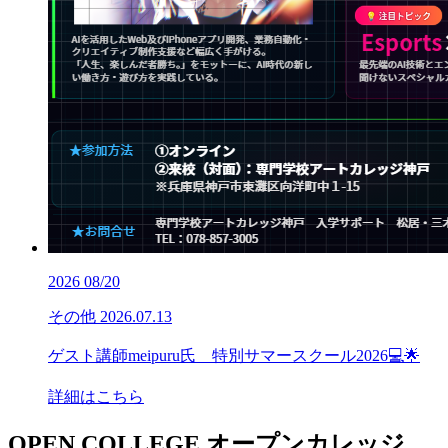
2026
08/20
その他
2026.07.13
ゲスト講師meipuru氏 特別サマースクール2026💻🌟
詳細はこちら
OPEN COLLEGE
オープンカレッジ