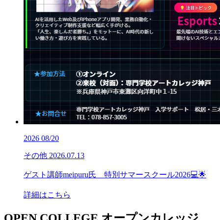
2026
08/20
その他
2026.07.13
ゲスト講師meipuru氏 特別サマースクール2026💻🌟
詳細はこちら
OPEN COLLEGE
オープンカレッジ