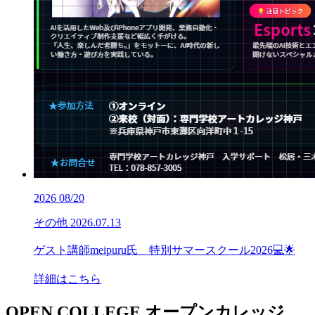
2026
08/20
その他
2026.07.13
ゲスト講師meipuru氏 特別サマースクール2026💻🌟
詳細はこちら
OPEN COLLEGE
オープンカレッジ