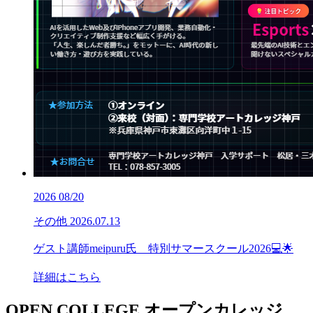
2026
08/20
その他
2026.07.13
ゲスト講師meipuru氏 特別サマースクール2026💻🌟
詳細はこちら
OPEN COLLEGE
オープンカレッジ