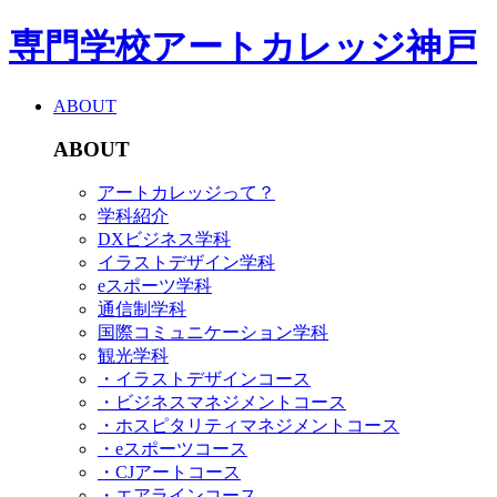
専門学校アートカレッジ神戸
ABOUT
ABOUT
アートカレッジって？
学科紹介
DXビジネス学科
イラストデザイン学科
eスポーツ学科
通信制学科
国際コミュニケーション学科
観光学科
・イラストデザインコース
・ビジネスマネジメントコース
・ホスピタリティマネジメントコース
・eスポーツコース
・CJアートコース
・エアラインコース