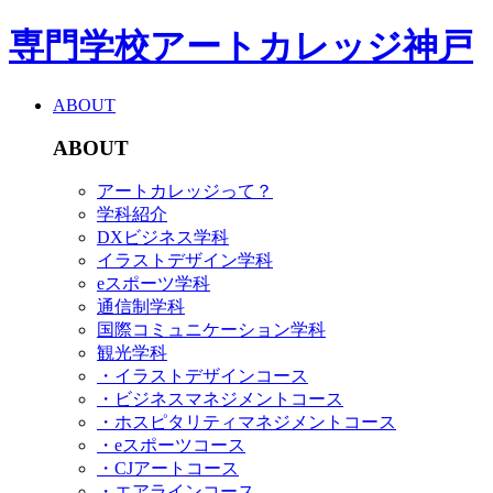
専門学校アートカレッジ神戸
ABOUT
ABOUT
アートカレッジって？
学科紹介
DXビジネス学科
イラストデザイン学科
eスポーツ学科
通信制学科
国際コミュニケーション学科
観光学科
・イラストデザインコース
・ビジネスマネジメントコース
・ホスピタリティマネジメントコース
・eスポーツコース
・CJアートコース
・エアラインコース