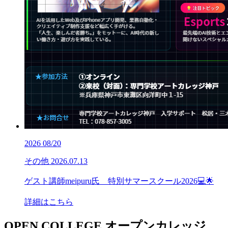
2026
08/20
その他
2026.07.13
ゲスト講師meipuru氏 特別サマースクール2026💻🌟
詳細はこちら
OPEN COLLEGE
オープンカレッジ