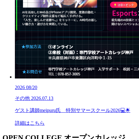
2026
08/20
その他
2026.07.13
ゲスト講師meipuru氏 特別サマースクール2026💻🌟
詳細はこちら
OPEN COLLEGE
オープンカレッジ