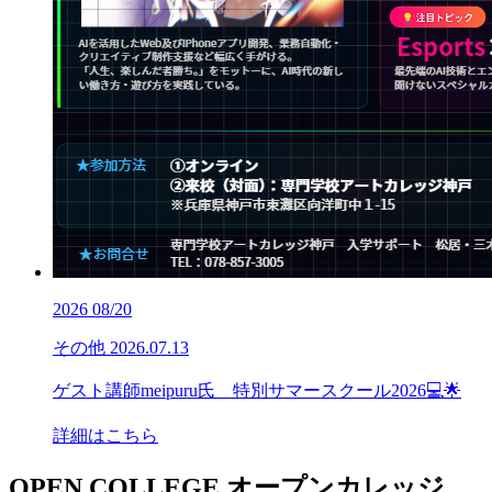
2026
08/20
その他
2026.07.13
ゲスト講師meipuru氏 特別サマースクール2026💻🌟
詳細はこちら
OPEN COLLEGE
オープンカレッジ