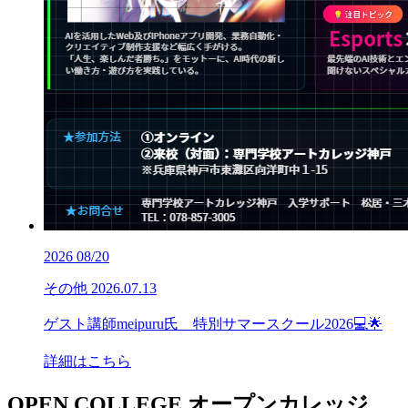
2026
08/20
その他
2026.07.13
ゲスト講師meipuru氏 特別サマースクール2026💻🌟
詳細はこちら
OPEN COLLEGE
オープンカレッジ