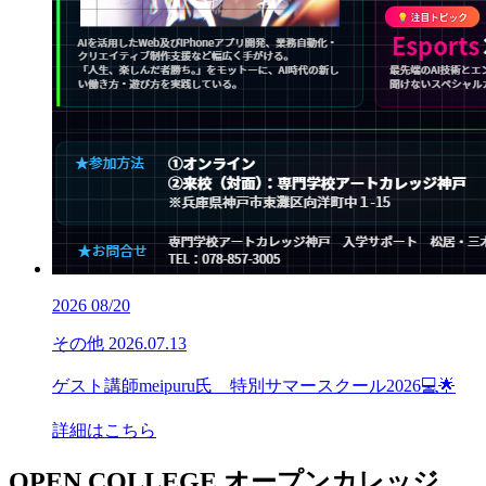
2026
08/20
その他
2026.07.13
ゲスト講師meipuru氏 特別サマースクール2026💻🌟
詳細はこちら
OPEN COLLEGE
オープンカレッジ