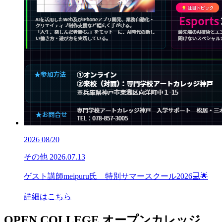
2026
08/20
その他
2026.07.13
ゲスト講師meipuru氏 特別サマースクール2026💻🌟
詳細はこちら
OPEN COLLEGE
オープンカレッジ