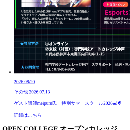
2026
08/20
その他
2026.07.13
ゲスト講師meipuru氏 特別サマースクール2026💻🌟
詳細はこちら
OPEN COLLEGE
オープンカレッジ