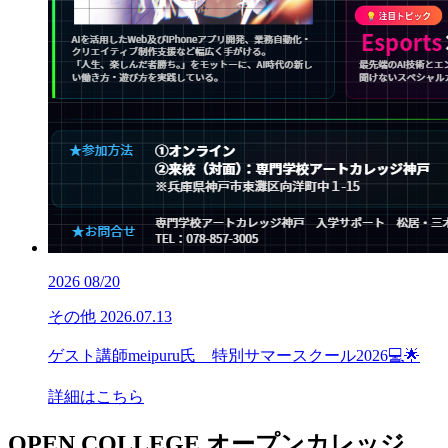
2026
08/20
その他
2026.07.13
ゲスト講師meipuru氏 特別サマースクール2026💻🌟
詳細はこちら
OPEN COLLEGE
オープンカレッジ