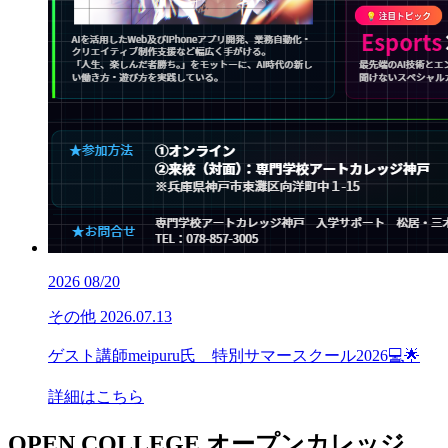
2026
08/20
その他
2026.07.13
ゲスト講師meipuru氏 特別サマースクール2026💻🌟
詳細はこちら
OPEN COLLEGE
オープンカレッジ