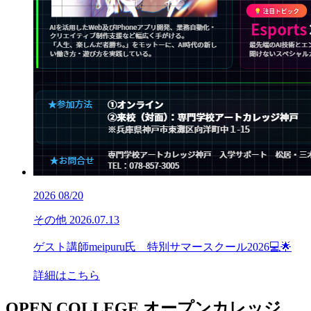
2026
08/20
その他
2026.07.13
ゲスト講師meipuru氏 特別サマースクール2026💻🌟
詳細はこちら
OPEN COLLEGE
オープンカレッジ