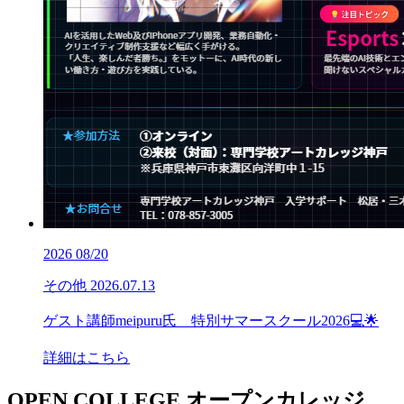
2026
08/20
その他
2026.07.13
ゲスト講師meipuru氏 特別サマースクール2026💻🌟
詳細はこちら
OPEN COLLEGE
オープンカレッジ