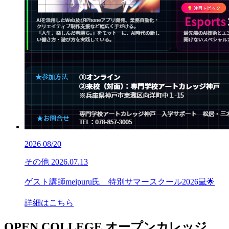
2026
08/20
その他
2026.07.13
ゲスト講師meipuru氏 特別サマースクール2026💻🌟
詳細はこちら
OPEN COLLEGE
オープンカレッジ