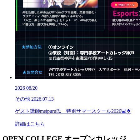
2026
08/20
その他
2026.07.13
ゲスト講師meipuru氏 特別サマースクール2026💻🌟
詳細はこちら
OPEN COLLEGE
オープンカレッジ