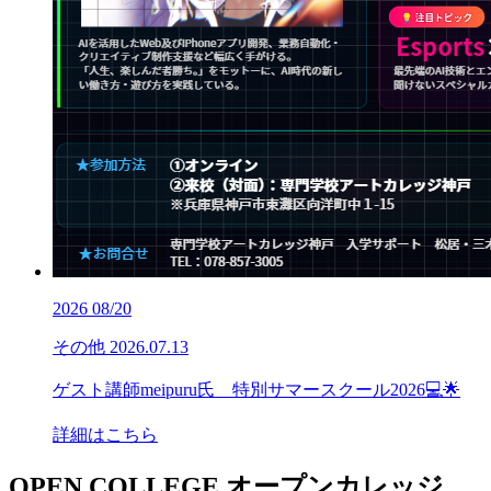
2026
08/20
その他
2026.07.13
ゲスト講師meipuru氏 特別サマースクール2026💻🌟
詳細はこちら
OPEN COLLEGE
オープンカレッジ