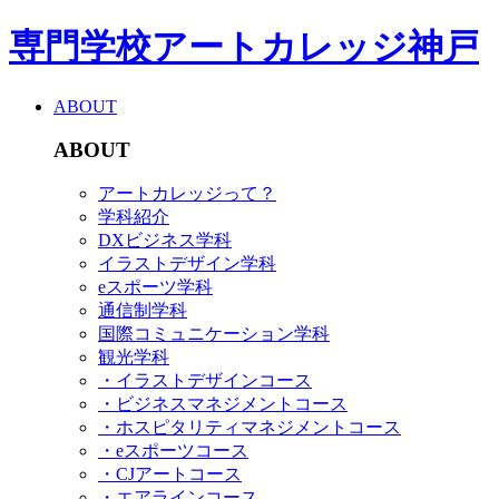
専門学校アートカレッジ神戸
ABOUT
ABOUT
アートカレッジって？
学科紹介
DXビジネス学科
イラストデザイン学科
eスポーツ学科
通信制学科
国際コミュニケーション学科
観光学科
・イラストデザインコース
・ビジネスマネジメントコース
・ホスピタリティマネジメントコース
・eスポーツコース
・CJアートコース
・エアラインコース