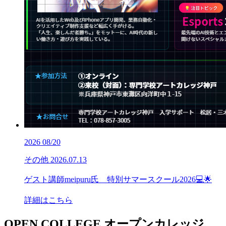
2026
08/20
その他
2026.07.13
ゲスト講師meipuru氏 特別サマースクール2026💻🌟
詳細はこちら
OPEN COLLEGE
オープンカレッジ