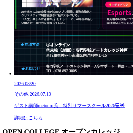
2026
08/20
その他
2026.07.13
ゲスト講師meipuru氏 特別サマースクール2026💻🌟
詳細はこちら
OPEN COLLEGE
オープンカレッジ