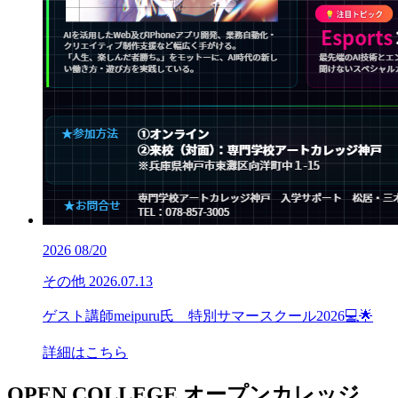
2026
08/20
その他
2026.07.13
ゲスト講師meipuru氏 特別サマースクール2026💻🌟
詳細はこちら
OPEN COLLEGE
オープンカレッジ