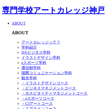
専門学校アートカレッジ神戸
ABOUT
ABOUT
アートカレッジって？
学科紹介
DXビジネス学科
イラストデザイン学科
eスポーツ学科
通信制学科
国際コミュニケーション学科
観光学科
・イラストデザインコース
・ビジネスマネジメントコース
・ホスピタリティマネジメントコース
・eスポーツコース
・CJアートコース
・エアラインコース