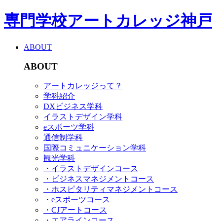
専門学校アートカレッジ神戸
ABOUT
ABOUT
アートカレッジって？
学科紹介
DXビジネス学科
イラストデザイン学科
eスポーツ学科
通信制学科
国際コミュニケーション学科
観光学科
・イラストデザインコース
・ビジネスマネジメントコース
・ホスピタリティマネジメントコース
・eスポーツコース
・CJアートコース
・エアラインコース