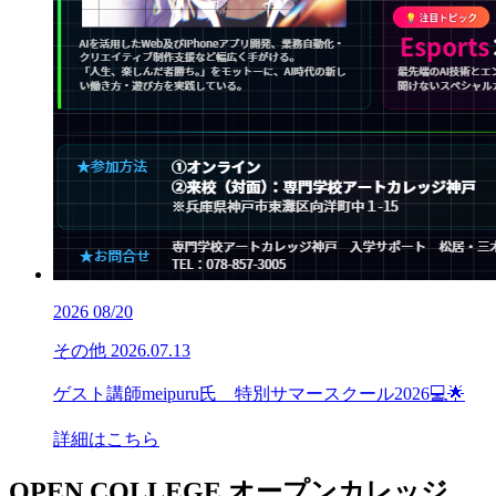
2026
08/20
その他
2026.07.13
ゲスト講師meipuru氏 特別サマースクール2026💻🌟
詳細はこちら
OPEN COLLEGE
オープンカレッジ