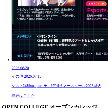
2026
08/20
その他
2026.07.13
ゲスト講師meipuru氏 特別サマースクール2026💻🌟
詳細はこちら
OPEN COLLEGE
オープンカレッジ