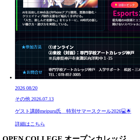
2026
08/20
その他
2026.07.13
ゲスト講師meipuru氏 特別サマースクール2026💻🌟
詳細はこちら
OPEN COLLEGE
オープンカレッジ