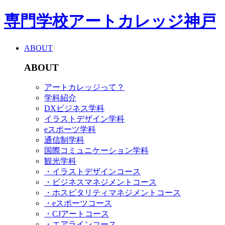
専門学校アートカレッジ神戸
ABOUT
ABOUT
アートカレッジって？
学科紹介
DXビジネス学科
イラストデザイン学科
eスポーツ学科
通信制学科
国際コミュニケーション学科
観光学科
・イラストデザインコース
・ビジネスマネジメントコース
・ホスピタリティマネジメントコース
・eスポーツコース
・CJアートコース
・エアラインコース