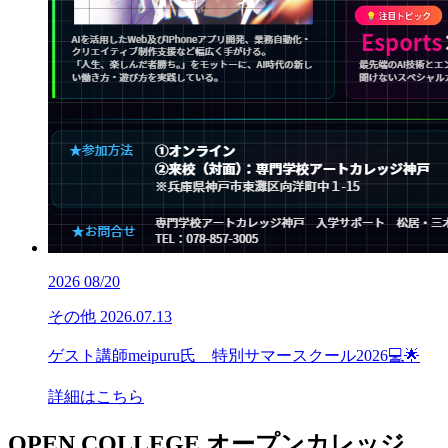
2026
08/20
その他
2026.07.13
ゲスト講師meipuru氏 特別サマースクール2026💻🌟
詳細はこちら
OPEN COLLEGE
オープンカレッジ